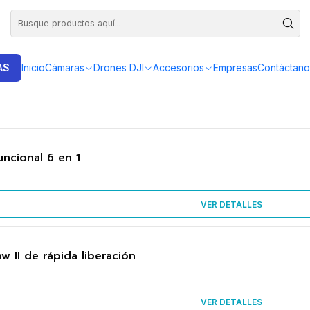
DISTRIBUIDORES EXCLUSIVOS INSTA360, GOPRO, DJI
AS
Inicio
Cámaras
Drones DJI
Accesorios
Empresas
Contáctano
uncional 6 en 1
VER DETALLES
w II de rápida liberación
VER DETALLES