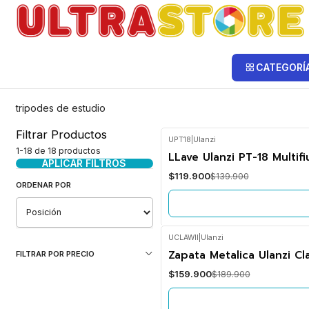
Inicio
Fotografía y Video
Tripodes
Estudio
Estudio
CATEGORÍ
tripodes de estudio
Filtrar Productos
UPT18
|
Ulanzi
1-18 de 18 productos
-14%
LLave Ulanzi PT-18 Multifi
OFF
APLICAR FILTROS
$119.900
$139.900
No disponible
ORDENAR POR
UCLAWII
|
Ulanzi
-16%
Zapata Metalica Ulanzi Cla
FILTRAR POR PRECIO
OFF
$159.900
$189.900
No disponible