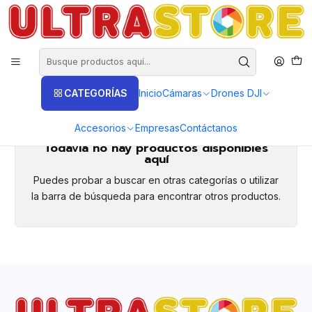
DISTRIBUIDORES EXCLUSIVOS INSTA360, GOPRO, DJI
Inicio
AUDIO
Parlantes
Parlantes
CATEGORÍAS
Inicio
Cámaras
Drones DJI
parlantes audio
Accesorios
Empresas
Contáctanos
Todavía no hay productos disponibles
aquí
Puedes probar a buscar en otras categorías o utilizar
la barra de búsqueda para encontrar otros productos.