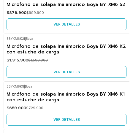
-12%
Micrófono de solapa Inalámbrico Boya BY XM6 S2
OFF
$879.900
$999.900
No disponible
VER DETALLES
BBYKM6K2I
|
Boya
-18%
Micrófono de solapa Inalámbrico Boya BY XM6 K2
OFF
con estuche de carga
No disponible
$1.315.900
$1.599.900
VER DETALLES
BBYKM6K1I
|
Boya
-10%
Micrófono de solapa Inalámbrico Boya BY XM6 K1
OFF
con estuche de carga
No disponible
$659.900
$729.900
VER DETALLES