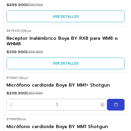
$499.900
$599.900
No disponible
VER DETALLES
BBYRX8US
|
Boya
-10%
Receptor Inalámbrico Boya BY RX8 para WM8 o
OFF
WHM8
No disponible
$359.900
$399.900
VER DETALLES
BYMM1+
|
Boya
-19%
Micrófono cardioide Boya BY MM1+ Shotgun
OFF
$209.900
$259.900
Cantidad
BYMM1
|
Boya
-13%
Micrófono cardioide Boya BY MM1 Shotgun
OFF