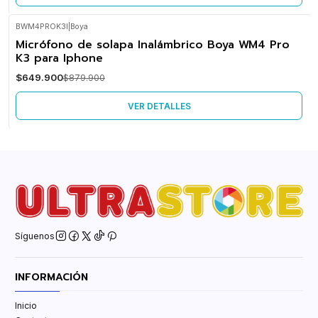
BWM4PROK3I
|
Boya
-26%
Micrófono de solapa Inalámbrico Boya WM4 Pro
OFF
K3 para Iphone
No disponible
$649.900
$879.900
VER DETALLES
Síguenos
INFORMACIÓN
Inicio