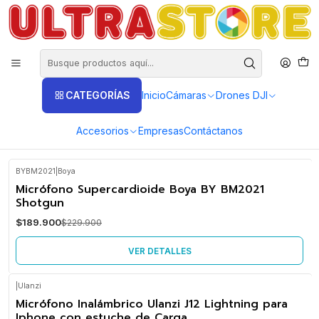
DISTRIBUIDORES EXCLUSIVOS INSTA360, GOPRO, DJI
Inicio
Fotografía y Video
Micrófonos
Ambiente Omnidireccionales
Ambiente Omnidireccionales
CATEGORÍAS
Inicio
Cámaras
Drones DJI
micrófonos de ambiente
Accesorios
Empresas
Contáctanos
FILTROS
BYBM2021
|
Boya
-17%
Micrófono Supercardioide Boya BY BM2021
OFF
Shotgun
No disponible
$189.900
$229.900
VER DETALLES
|
Ulanzi
-13%
Micrófono Inalámbrico Ulanzi J12 Lightning para
OFF
Iphone con estuche de Carga