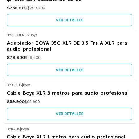
No disponible
$259.900
$299.900
VER DETALLES
BY35CXLRUS
|
Boya
-20%
Adaptador BOYA 35C-XLR DE 3.5 Trs A XLR para
OFF
audio profesional
No disponible
$79.900
$99.900
VER DETALLES
BYXL3US
|
Boya
-9%
Cable Boya XLR 3 metros para audio profesional
OFF
$59.900
$65.900
No disponible
VER DETALLES
BYK4US
|
Boya
-20%
Cable Boya XLR 1 metro para audio profesional
OFF