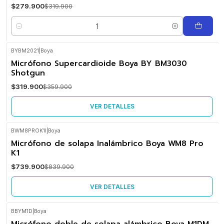
$279.900
$319.900
Cantidad
BYBM2021
|
Boya
-11%
Micrófono Supercardioide Boya BY BM3030
OFF
Shotgun
No disponible
$319.900
$359.900
VER DETALLES
BWM8PROK1I
|
Boya
-12%
Micrófono de solapa Inalámbrico Boya WM8 Pro
OFF
K1
No disponible
$739.900
$839.900
VER DETALLES
BBYM1D
|
Boya
-19%
Micrófono doble de solapa alámbrico Boya M1DM