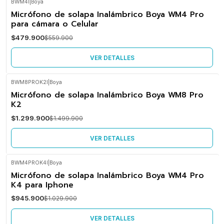
BWM4I
|
Boya
-14%
Micrófono de solapa Inalámbrico Boya WM4 Pro
OFF
para cámara o Celular
No disponible
$479.900
$559.900
VER DETALLES
BWM8PROK2I
|
Boya
-13%
Micrófono de solapa Inalámbrico Boya WM8 Pro
OFF
K2
No disponible
$1.299.900
$1.499.900
VER DETALLES
BWM4PROK4I
|
Boya
-8%
Micrófono de solapa Inalámbrico Boya WM4 Pro
OFF
K4 para Iphone
No disponible
$945.900
$1.029.900
VER DETALLES