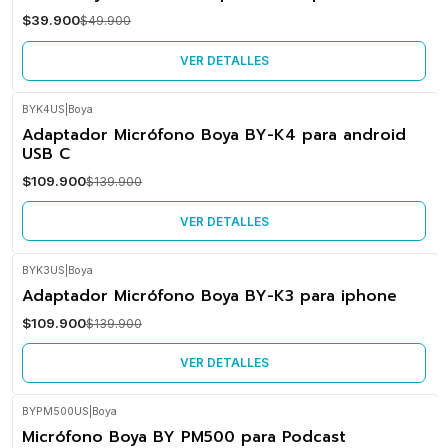
$39.900
$49.900
No disponible
VER DETALLES
BYK4US
|
Boya
-21%
Adaptador Micrófono Boya BY-K4 para android
OFF
USB C
No disponible
$109.900
$139.900
VER DETALLES
BYK3US
|
Boya
-21%
Adaptador Micrófono Boya BY-K3 para iphone
OFF
$109.900
$139.900
No disponible
VER DETALLES
BYPM500US
|
Boya
-17%
Micrófono Boya BY PM500 para Podcast
OFF