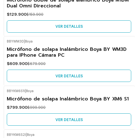
OFF
Dual Omni Direccional
No disponible
$129.900
$159.900
VER DETALLES
BBYWM3D
|
Boya
-10%
Micrófono de solapa Inalámbrico Boya BY WM3D
OFF
para IPhone Cámara PC
No disponible
$609.900
$679.900
VER DETALLES
BBYKM6S1I
|
Boya
-20%
Micrófono de solapa Inalámbrico Boya BY XM6 S1
OFF
$799.900
$999.900
No disponible
VER DETALLES
BBYKM6S2I
|
Boya