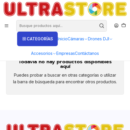
DISTRIBUIDORES EXCLUSIVOS INSTA360, GOPRO, DJI
Inicio
Fotografía y Video
Lentes
Tamron
Tamron
CATEGORÍAS
Inicio
Cámaras
Drones DJI
Lentes Tamron
Accesorios
Empresas
Contáctanos
Todavía no hay productos disponibles
aquí
Puedes probar a buscar en otras categorías o utilizar
la barra de búsqueda para encontrar otros productos.