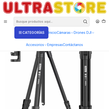
DISTRIBUIDORES EXCLUSIVOS INSTA360, GOPRO, DJI
Inicio
Fotografía y Video
Tripodes
Estudio
Trípode Profesional Ulanzi Ombra Ying MT-55 1.60mt para Cámaras
y Celular
CATEGORÍAS
Inicio
Cámaras
Drones DJI
Accesorios
Empresas
Contáctanos