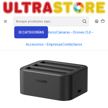
DISTRIBUIDORES EXCLUSIVOS INSTA360, GOPRO, DJI
Inicio
Fotografía y Video
Cámaras de Acción y Deporte
Cámaras Insta360
Insta360 One X3
Cargador Original para Insta360 One X3 para 3 baterias
CATEGORÍAS
Inicio
Cámaras
Drones DJI
Accesorios
Empresas
Contáctanos