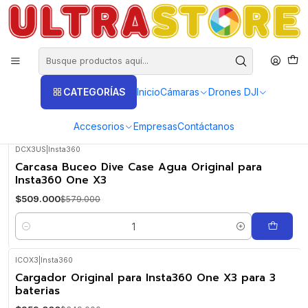
DISTRIBUIDORES EXCLUSIVOS INSTA360, GOPRO, DJI
Inicio
Fotografía y Video
Cámaras de Acción y Deporte
Cámaras Insta360
Insta360 One X3
Insta360 One X3
CATEGORÍAS
Inicio
Cámaras
Drones DJI
FILTROS
Accesorios
Empresas
Contáctanos
DCX3US
|
Insta360
-12%
Carcasa Buceo Dive Case Agua Original para
OFF
Insta360 One X3
$509.000
$579.000
Cantidad
ICOX3
|
Insta360
-26%
Cargador Original para Insta360 One X3 para 3
OFF
baterias