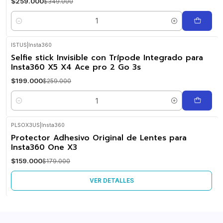
$259.000
$349.000
Cantidad
ISTUS
|
Insta360
-23%
Selfie stick Invisible con Trípode Integrado para
OFF
Insta360 X5 X4 Ace pro 2 Go 3s
$199.000
$259.000
Cantidad
PLSOX3US
|
Insta360
-11%
Protector Adhesivo Original de Lentes para
OFF
Insta360 One X3
No disponible
$159.000
$179.000
VER DETALLES