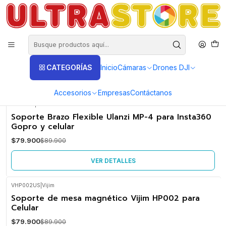
DISTRIBUIDORES EXCLUSIVOS INSTA360, GOPRO, DJI
Inicio
Fotografía y Video
Tripodes
Trípodes para Celular
Trípodes para Celular
CATEGORÍAS
Inicio
Cámaras
Drones DJI
FILTROS
Accesorios
Empresas
Contáctanos
UMP4US
|
Ulanzi
-11%
Soporte Brazo Flexible Ulanzi MP-4 para Insta360
OFF
Gopro y celular
No disponible
$79.900
$89.900
VER DETALLES
VHP002US
|
Vijim
-11%
Soporte de mesa magnético Vijim HP002 para
OFF
Celular
No disponible
$79.900
$89.900