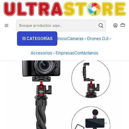
DISTRIBUIDORES EXCLUSIVOS INSTA360, GOPRO, DJI
Inicio
Fotografía y Video
Tripodes
Básicos
Tripode flexible Ulanzi MT 11 para Insta360 Gopro Cámaras
CATEGORÍAS
Inicio
Cámaras
Drones DJI
Accesorios
Empresas
Contáctanos