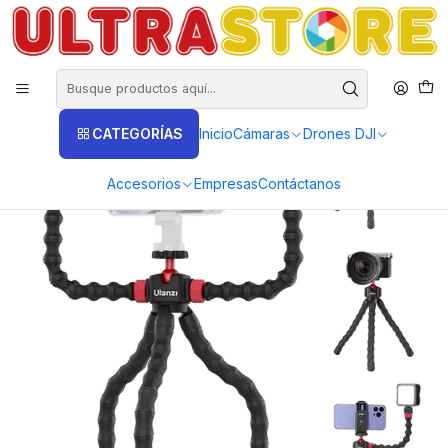
DISTRIBUIDORES EXCLUSIVOS INSTA360, GOPRO, DJI
Inicio
Fotografía y Video
Tripodes
Básicos
Trípode flexible Pulpo Ulanzi MT 52 para Insta360 Gopro Cámaras
CATEGORÍAS
Inicio
Cámaras
Drones DJI
Accesorios
Empresas
Contáctanos