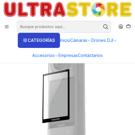
DISTRIBUIDORES EXCLUSIVOS INSTA360, GOPRO, DJI
Inicio
Fotografía y Video
Cámaras de Acción y Deporte
Cámaras Insta360
Cámara Insta360 X5
Protector pantalla LCD Original para Insta360 X5
CATEGORÍAS
Inicio
Cámaras
Drones DJI
Accesorios
Empresas
Contáctanos