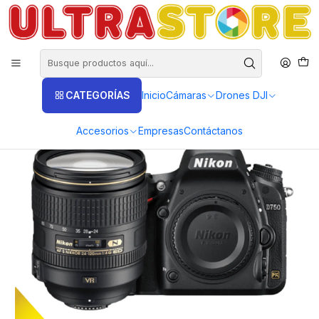
DISTRIBUIDORES EXCLUSIVOS INSTA360, GOPRO, DJI
Inicio
Fotografía y Video
Cámaras Digitales
Nikon
Nikon FX D750 24-120mm VR 24.3 Mpx con Memoria 32gb y
Estuche
CATEGORÍAS
Inicio
Cámaras
Drones DJI
Accesorios
Empresas
Contáctanos