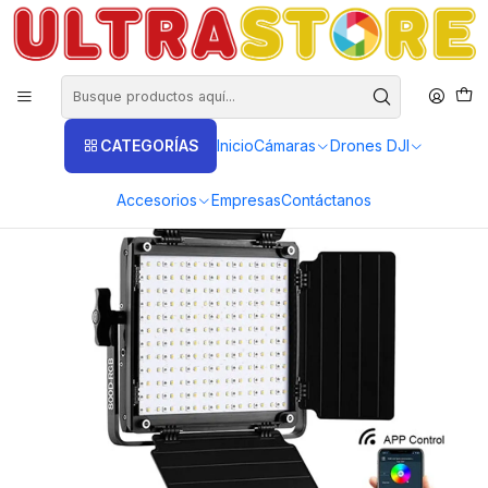
DISTRIBUIDORES EXCLUSIVOS INSTA360, GOPRO, DJI
Inicio
Fotografía y Video
Flash y Luces
Luz Led
Luz Estudio Profesional GVM 800D RGB 5600k con Softbox
CATEGORÍAS
Inicio
Cámaras
Drones DJI
Accesorios
Empresas
Contáctanos