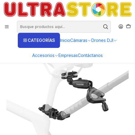
DISTRIBUIDORES EXCLUSIVOS INSTA360, GOPRO, DJI
Inicio
Fotografía y Video
Cámaras de Acción y Deporte
Cámaras Insta360
Insta360 Ace Pro 2
Kit de montura trasera de bicicleta Doble Pinza Insta360
CATEGORÍAS
Inicio
Cámaras
Drones DJI
Accesorios
Empresas
Contáctanos