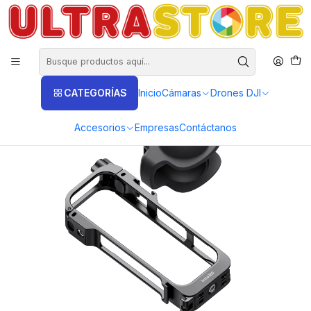
DISTRIBUIDORES EXCLUSIVOS INSTA360, GOPRO, DJI
Inicio
Fotografía y Video
Cámaras de Acción y Deporte
Cámaras Insta360
Cámara Insta360 X5
Jaula Aluminio original con silicona para Insta360 X5
CATEGORÍAS
Inicio
Cámaras
Drones DJI
Accesorios
Empresas
Contáctanos