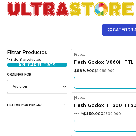
Inicio
Fotografía y Video
Flash y Luces
Flash
Godox
Godox
CATEGORÍ
Filtrar Productos
|
Godox
1-8 de 8 productos
-9%
Flash Godox V860iii TTL
OFF
APLICAR FILTROS
$999.900
$1.099.900
No disponible
ORDENAR POR
|
Godox
-23%
Flash Godox TT600 TT60
FILTRAR POR PRECIO
OFF
$459.000
$599.000
desde
No disponible