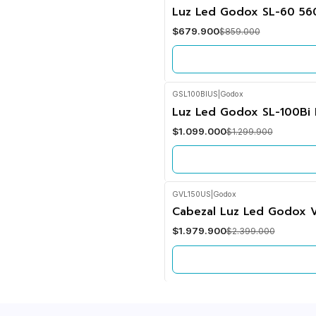
-21%
Luz Led Godox SL-60 56
OFF
$679.900
$859.000
No disponible
GSL100BIUS
|
Godox
-15%
Luz Led Godox SL-100Bi 
OFF
$1.099.000
$1.299.900
No disponible
GVL150US
|
Godox
-17%
Cabezal Luz Led Godox 
OFF
$1.979.900
$2.399.000
No disponible