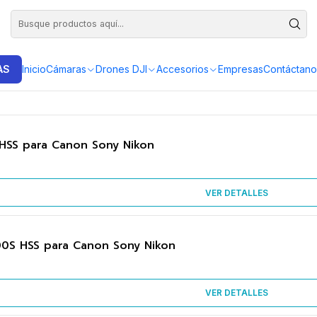
DISTRIBUIDORES EXCLUSIVOS INSTA360, GOPRO, DJI
AS
Inicio
Cámaras
Drones DJI
Accesorios
Empresas
Contáctano
 HSS para Canon Sony Nikon
VER DETALLES
0S HSS para Canon Sony Nikon
VER DETALLES