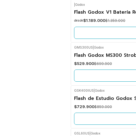
|
Godox
-13%
Flash Godox V1 Batería 
OFF
$1.189.000
$1.359.000
desde
No disponible
GMS300US
|
Godox
-24%
Flash Godox MS300 Stro
OFF
$529.900
$699.900
No disponible
GSK400IIUS
|
Godox
-15%
Flash de Estudio Godox 
OFF
$729.900
$859.000
No disponible
GSL60US
|
Godox