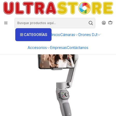
DISTRIBUIDORES EXCLUSIVOS INSTA360, GOPRO, DJI
Inicio
Fotografía y Video
Estabilizadores
Estabilizador Celular
Estabilizador Zhiyun Smooth Q3 para celular unidad y combo
CATEGORÍAS
Inicio
Cámaras
Drones DJI
Accesorios
Empresas
Contáctanos