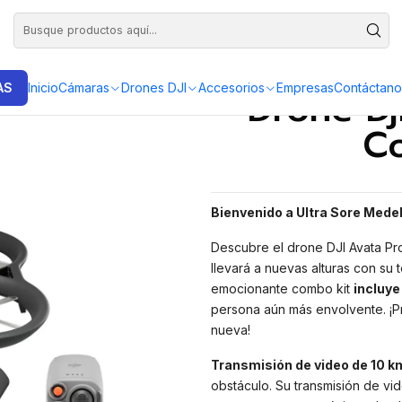
DISTRIBUIDORES EXCLUSIVOS INSTA360, GOPRO, DJI
mbo 4k UHD
AS
Inicio
Cámaras
Drones DJI
Accesorios
Empresas
Contáctano
Drone Dj
C
Bienvenido a Ultra Sore Medel
Descubre el drone DJI Avata Pr
llevará a nuevas alturas con su
emocionante combo kit
incluye
persona aún más envolvente. ¡P
nueva!
Transmisión de video de 10 km
obstáculo. Su transmisión de vi