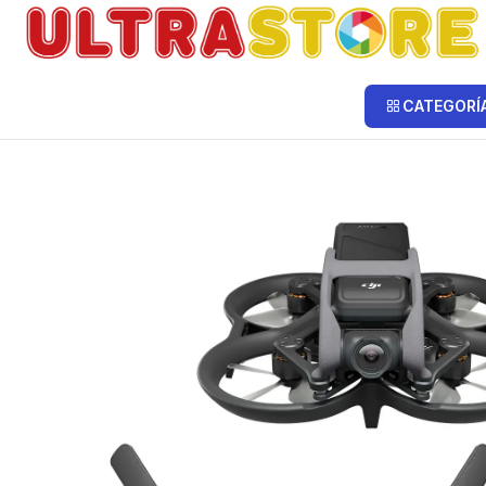
Inicio
Drones DJI
Drone DJI Avata
Drone Dji Avata Fly Pro View Co
CATEGORÍ