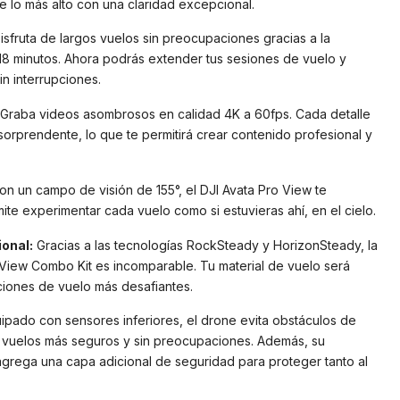
 lo más alto con una claridad excepcional.
sfruta de largos vuelos sin preocupaciones gracias a la
 18 minutos. Ahora podrás extender tus sesiones de vuelo y
n interrupciones.
Graba videos asombrosos en calidad 4K a 60fps. Cada detalle
sorprendente, lo que te permitirá crear contenido profesional y
n un campo de visión de 155°, el DJI Avata Pro View te
ite experimentar cada vuelo como si estuvieras ahí, en el cielo.
ional:
Gracias a las tecnologías RockSteady y HorizonSteady, la
o View Combo Kit es incomparable. Tu material de vuelo será
iciones de vuelo más desafiantes.
pado con sensores inferiores, el drone evita obstáculos de
e vuelos más seguros y sin preocupaciones. Además, su
agrega una capa adicional de seguridad para proteger tanto al