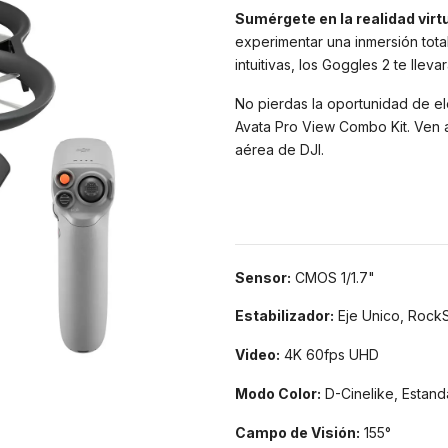
Sumérgete en la realidad virtu
experimentar una inmersión tota
intuitivas, los Goggles 2 te llev
No pierdas la oportunidad de el
Avata Pro View Combo Kit. Ven a
aérea de DJI.
Sensor:
CMOS 1/1.7"
Estabilizador:
Eje Unico, Rock
Video:
4K 60fps UHD
Modo Color:
D-Cinelike, Estand
Campo de Visión:
155°