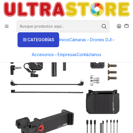
DISTRIBUIDORES EXCLUSIVOS INSTA360, GOPRO, DJI
Inicio
Fotografía y Video
Estabilizadores
Combo Pro para Weebill-S 2 3: Max Servo Soporte Celular
Transmount Transmisor HDMI
CATEGORÍAS
Inicio
Cámaras
Drones DJI
Accesorios
Empresas
Contáctanos