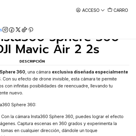
ACCESO
CARRO
|
s
nsta360 Sphere 360
DJI Mavic Air 2 2s
DESCRIPCIÓN
 Sphere 360
, una cámara
exclusiva diseñada especialmente
S
. Con su efecto de drone invisible, esta cámara te permite
 con infinitas posibilidades de reencuadre, llevando tu
ente nuevo.
sta360 Sphere 360:
Con la cámara Insta360 Sphere 360, puedes lograr el efecto
imágenes. Captura escenas en 360 grados y experimenta la
s tomas en cualquier dirección, dándole un toque