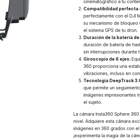
cinematográfico a tu conte
Compatibilidad perfecta c
perfectamente con el DJI Mav
su mecanismo de bloqueo ul
el sistema GPS de tu dron.
Duración de la batería d
duración de batería de has
sin interrupciones durante t
Giroscopio de 6 ejes:
Equ
360 proporciona una estabi
vibraciones, incluso en con
Tecnología DeepTrack 3.
que permite un seguimient
imágenes impresionantes mi
el sujeto.
La cámara Insta360 Sphere 360 es
nivel. Adquiere esta cámara exc
imágenes en 360 grados con el e
¡experimenta la magia de la cám