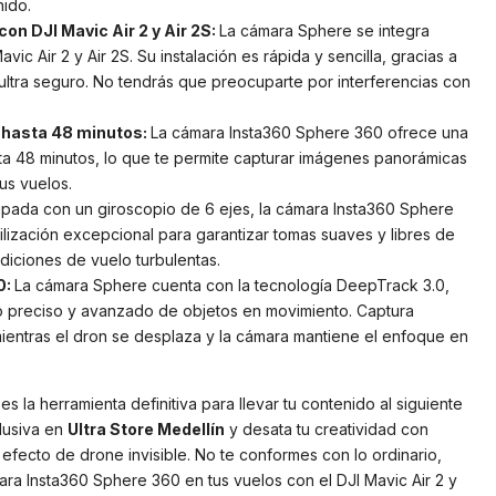
nido.
on DJI Mavic Air 2 y Air 2S:
La cámara Sphere se integra
ic Air 2 y Air 2S. Su instalación es rápida y sencilla, gracias a
tra seguro. No tendrás que preocuparte por interferencias con
e hasta 48 minutos:
La cámara Insta360 Sphere 360 ofrece una
ta 48 minutos, lo que te permite capturar imágenes panorámicas
us vuelos.
ipada con un giroscopio de 6 ejes, la cámara Insta360 Sphere
lización excepcional para garantizar tomas suaves y libres de
diciones de vuelo turbulentas.
0:
La cámara Sphere cuenta con la tecnología DeepTrack 3.0,
o preciso y avanzado de objetos en movimiento. Captura
entras el dron se desplaza y la cámara mantiene el enfoque en
 la herramienta definitiva para llevar tu contenido al siguiente
lusiva en
Ultra Store Medellín
y desata tu creatividad con
fecto de drone invisible. No te conformes con lo ordinario,
ara Insta360 Sphere 360 en tus vuelos con el DJI Mavic Air 2 y