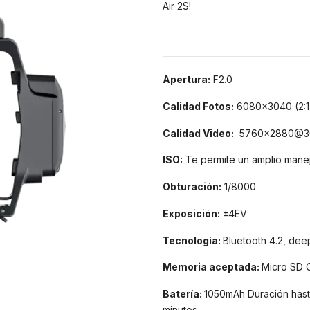
Air 2S!
Apertura:
F2.0
Calidad Fotos:
6080x3040 (2:1
Calidad Video:
5760x2880@30/
ISO:
Te permite un amplio manej
Obturación:
1/8000
Exposición:
±4EV
Tecnología:
Bluetooth 4.2, deep
Memoria aceptada:
Micro SD 
Batería
:
1050mAh Duración hast
minutos