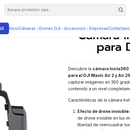
DISTRIBUIDORES EXCLUSIVOS INSTA360, GOPRO, DJI
sta360
Cámara Insta360 Sphere 360 para DJI Mavic Air 2 2s
AS
Inicio
Cámaras
Drones DJI
Accesorios
Empresas
Contáctano
Cámara I
para 
Descubre la
cámara Insta360
para el DJI Mavic Air 2 y Air 2
capturar imágenes en 360 grados
contenido a un nivel completam
Características de la cámara In
Efecto de drone invisible:
de drone invisible en tus 
libertad de reencuadrar tu