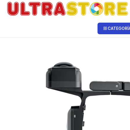
Inicio
Fotografía y Video
Cámaras de Acción y Deporte
Cámaras In
CATEGORÍ