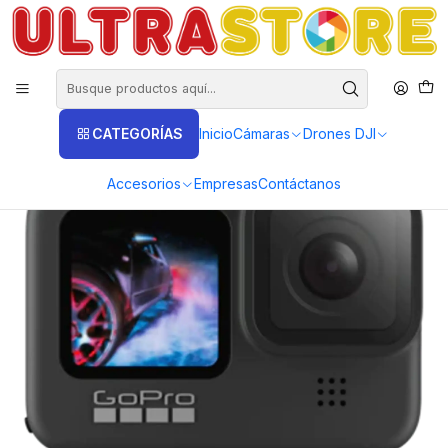
DISTRIBUIDORES EXCLUSIVOS INSTA360, GOPRO, DJI
Inicio
Fotografía y Video
Cámaras de Acción y Deporte
Cámaras GoPro
Cámara Gopro Hero 9 Black 20mpx Video 5K Ultra HD Medellin
CATEGORÍAS
Inicio
Cámaras
Drones DJI
Accesorios
Empresas
Contáctanos