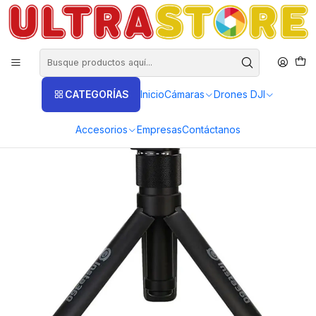
DISTRIBUIDORES EXCLUSIVOS INSTA360, GOPRO, DJI
Inicio
Fotografía y Video
Cámaras de Acción y Deporte
Cámaras Insta360
Insta360 Ace Pro 2
Base Tripode Bullet Original para Selfie invisible Insta360 One X5 X4
RS R X2 Go3
CATEGORÍAS
Inicio
Cámaras
Drones DJI
Accesorios
Empresas
Contáctanos