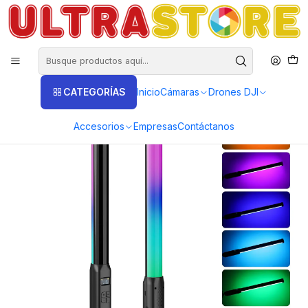
DISTRIBUIDORES EXCLUSIVOS INSTA360, GOPRO, DJI
Inicio
Fotografía y Video
Flash y Luces
Luz Led
Barra Luz Tubo Led Ulanzi VL119 RGB 50cm 9000k Inalámbrica
CATEGORÍAS
Inicio
Cámaras
Drones DJI
Accesorios
Empresas
Contáctanos