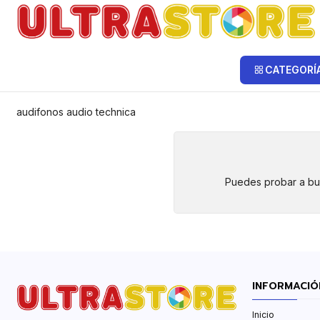
Inicio
AUDIO
Audifonos
Audio Technica
Audio Technica
CATEGORÍ
audifonos audio technica
Puedes probar a bus
INFORMACIÓ
Inicio