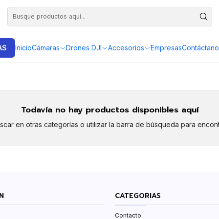
DISTRIBUIDORES EXCLUSIVOS INSTA360, GOPRO, DJI
AS
Inicio
Cámaras
Drones DJI
Accesorios
Empresas
Contáctano
Todavía no hay productos disponibles aquí
car en otras categorías o utilizar la barra de búsqueda para encont
N
CATEGORIAS
Contacto